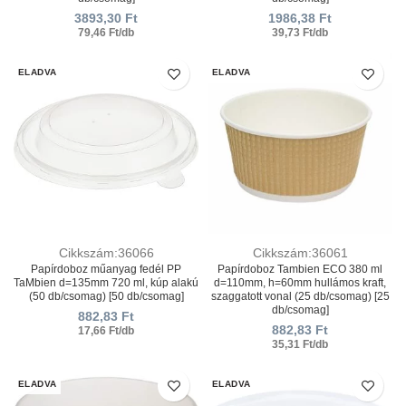
3893,30
Ft
1986,38
Ft
79,46 Ft/db
39,73 Ft/db
ELADVA
ELADVA
Cikkszám:36066
Cikkszám:36061
Papírdoboz műanyag fedél PP
Papírdoboz Tambien ECO 380 ml
TaMbien d=135mm 720 ml, kúp alakú
d=110mm, h=60mm hullámos kraft,
(50 db/csomag) [50 db/csomag]
szaggatott vonal (25 db/csomag) [25
db/csomag]
882,83
Ft
882,83
Ft
17,66 Ft/db
35,31 Ft/db
ELADVA
ELADVA