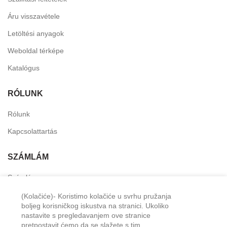
Áru visszavétele
Letöltési anyagok
Weboldal térképe
Katalógus
RÓLUNK
Rólunk
Kapcsolattartás
SZÁMLÁM
Számlám
Személyes fiók
(Kolačiće)- Koristimo kolačiće u svrhu pružanja
boljeg korisničkog iskustva na stranici. Ukoliko
Kívánság lista
nastavite s pregledavanjem ove stranice
pretpostavit ćemo da se slažete s tim