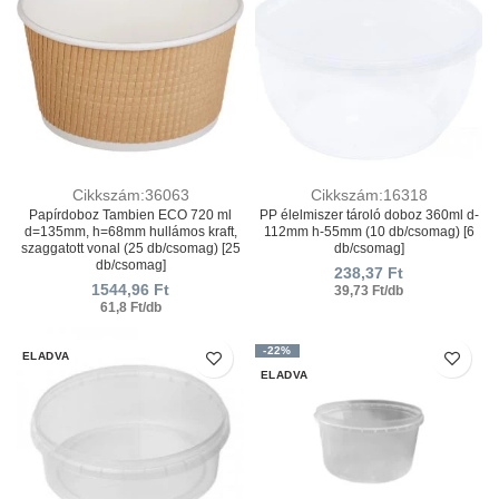
Cikkszám:36063
Cikkszám:16318
Papírdoboz Tambien ECO 720 ml
PP élelmiszer tároló doboz 360ml d-
d=135mm, h=68mm hullámos kraft,
112mm h-55mm (10 db/csomag) [6
szaggatott vonal (25 db/csomag) [25
db/csomag]
db/csomag]
238,37
Ft
1544,96
Ft
39,73 Ft/db
61,8 Ft/db
-22%
ELADVA
ELADVA