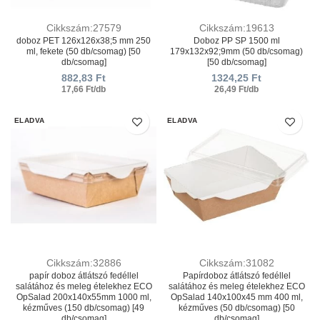
Cikkszám:27579
Cikkszám:19613
doboz PET 126х126х38;5 mm 250
Doboz PP SP 1500 ml
ml, fekete (50 db/csomag) [50
179х132х92;9mm (50 db/csomag)
db/csomag]
[50 db/csomag]
882,83
Ft
1324,25
Ft
17,66 Ft/db
26,49 Ft/db
ELADVA
ELADVA
Cikkszám:32886
Cikkszám:31082
papír doboz átlátszó fedéllel
Papírdoboz átlátszó fedéllel
salátához és meleg ételekhez ECO
salátához és meleg ételekhez ECO
OpSalad 200x140x55mm 1000 ml,
OpSalad 140x100x45 mm 400 ml,
kézműves (150 db/csomag) [49
kézműves (50 db/csomag) [50
db/csomag]
db/csomag]