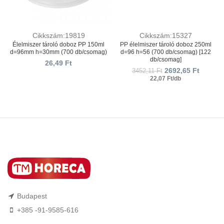
Cikkszám:19819
Cikkszám:15327
Élelmiszer tároló doboz PP 150ml
PP élelmiszer tároló doboz 250ml
d=96mm h=30mm (700 db/csomag)
d=96 h=56 (700 db/csomag) [122
db/csomag]
26,49
Ft
2692,65
Ft
3452,11
Ft
22,07 Ft/db
Budapest
+385 -91-9585-616