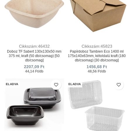
Cikkszám:46432
Cikkszám:45823
Doboz TF Sabert 130x130x50 mm
Papírdoboz Tambien Eco 1400 ml
375 ml, kraft (50 db/csomag) [50
175x140x63mm, kétoldalú kraft (180
db/csomag]
db/csomag) [30 db/csomag]
2207,09
Ft
1456,68
Ft
44,14 Ft/db
48,56 Ft/db
ELADVA
ELADVA