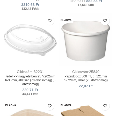
882,83
Ft
1038,63
Ft
3310,63
Ft
17,66 Ft/db
132,43 Ft/db
ELADVA
Cikkszám:32231
Cikkszám:25840
fedél PP nagytételben 257х202mm
Papírdoboz 500 ml, d=121mm
h-35mm, átlátszó (70 db/csomag) [5
h=72mm, fehér (25 db/csomag)
db/csomag]
22,07
Ft
220,71
Ft
44,14 Ft/db
ELADVA
ELADVA