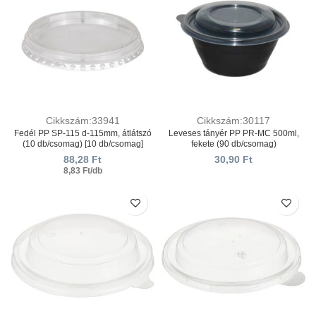
Cikkszám:33941
Cikkszám:30117
Fedél PP SP-115 d-115mm, átlátszó
Leveses tányér PP PR-МС 500ml,
(10 db/csomag) [10 db/csomag]
fekete (90 db/csomag)
88,28
Ft
30,90
Ft
8,83 Ft/db