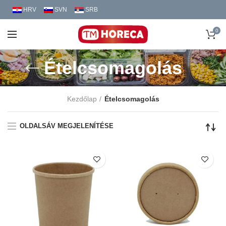
HRV
SVN
SRB
0
Ételcsomagolás
Kezdőlap
Ételcsomagolás
OLDALSÁV MEGJELENÍTÉSE