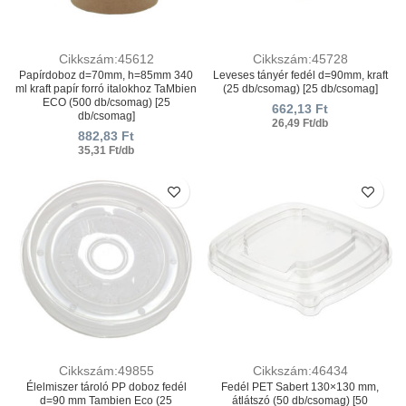
Cikkszám:45612
Cikkszám:45728
Papírdoboz d=70mm, h=85mm 340
Leveses tányér fedél d=90mm, kraft
ml kraft papír forró italokhoz TaMbien
(25 db/csomag) [25 db/csomag]
ECO (500 db/csomag) [25
662,13
Ft
db/csomag]
26,49 Ft/db
882,83
Ft
35,31 Ft/db
Cikkszám:49855
Cikkszám:46434
Élelmiszer tároló PP doboz fedél
Fedél PET Sabert 130×130 mm,
d=90 mm Tambien Eco (25
átlátszó (50 db/csomag) [50