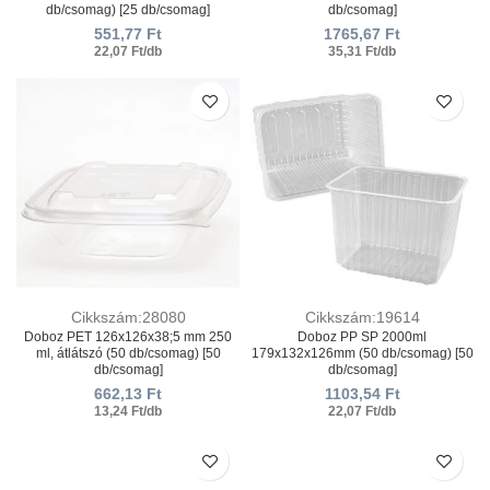
db/csomag) [25 db/csomag]
db/csomag]
551,77
Ft
1765,67
Ft
22,07 Ft/db
35,31 Ft/db
Cikkszám:28080
Cikkszám:19614
Doboz PET 126х126х38;5 mm 250
Doboz PP SP 2000ml
ml, átlátszó (50 db/csomag) [50
179х132х126mm (50 db/csomag) [50
db/csomag]
db/csomag]
662,13
Ft
1103,54
Ft
13,24 Ft/db
22,07 Ft/db