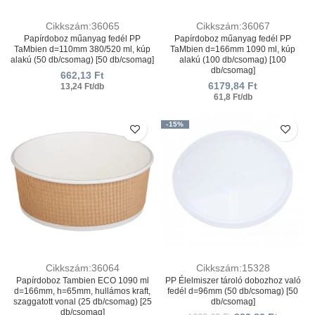
Cikkszám:36065
Cikkszám:36067
Papírdoboz műanyag fedél PP
Papírdoboz műanyag fedél PP
TaMbien d=110mm 380/520 ml, kúp
TaMbien d=166mm 1090 ml, kúp
alakú (50 db/csomag) [50 db/csomag]
alakú (100 db/csomag) [100
db/csomag]
662,13
Ft
6179,84
Ft
13,24 Ft/db
61,8 Ft/db
-15%
Cikkszám:36064
Cikkszám:15328
Papírdoboz Tambien ECO 1090 ml
PP Élelmiszer tároló dobozhoz való
d=166mm, h=65mm, hullámos kraft,
fedél d=96mm (50 db/csomag) [50
szaggatott vonal (25 db/csomag) [25
db/csomag]
db/csomag]