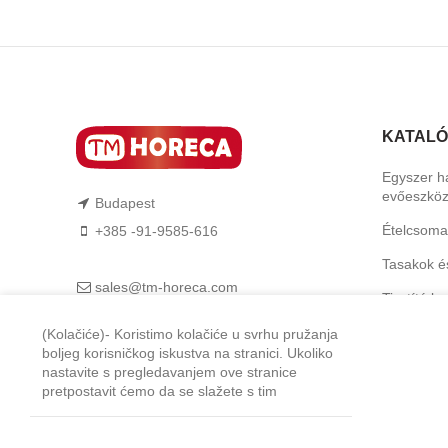
KATAL
Egyszer h
evőeszkö
Budapest
Ételcsoma
+385 -91-9585-616
Tasakok é
sales@tm-horeca.com
Tisztító b
TM-Horeca
Higiéniai 
(Kolačiće)- Koristimo kolačiće u svrhu pružanja
boljeg korisničkog iskustva na stranici. Ukoliko
Feltálalás
nastavite s pregledavanjem ove stranice
pretpostavit ćemo da se slažete s tim
Professzio