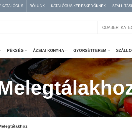
F-KATALÓGUS
RÓLUNK
KATALÓGUS KERESKEDŐKNEK
SZÁLLÍTÁS
ODABERI KATE
PÉKSÉG
ÁZSIAI KONYHA
GYORSÉTTEREM
SZÁLLO
Melegtálakho
Melegtálakhoz