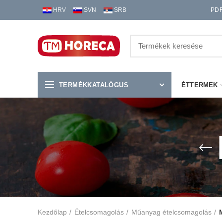
HRV
SVN
SRB
PD
TERMÉKKATALÓGUS
ÉTTERMEK
Kezdőlap
Ételcsomagolás
Műanyag ételcsomagolás