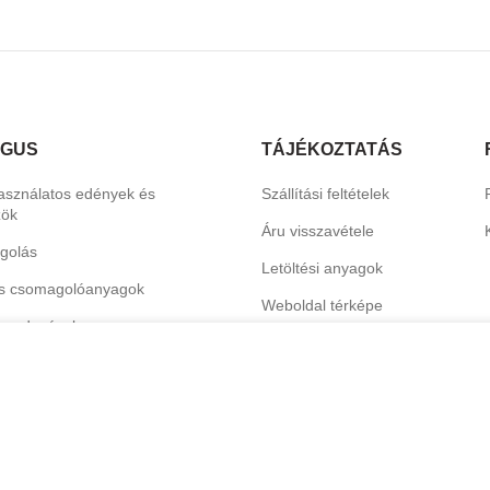
ÓGUS
TÁJÉKOZTATÁS
asználatos edények és
Szállítási feltételek
zök
Áru visszavétele
golás
Letöltési anyagok
s csomagolóanyagok
Weboldal térképe
erendezések
Katalógus
termékek
hoz és dekorációhoz
nális tisztítószerek