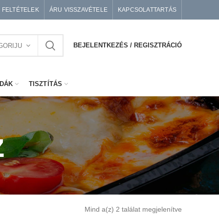
I FELTÉTELEK
ÁRU VISSZAVÉTELE
KAPCSOLATTARTÁS
BEJELENTKEZÉS / REGISZTRÁCIÓ
GORIJU
DÁK
TISZTÍTÁS
z
Mind a(z) 2 találat megjelenítve