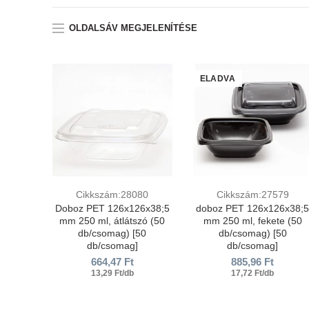
OLDALSÁV MEGJELENÍTÉSE
ELADVA
Cikkszám:28080
Cikkszám:27579
Doboz PET 126х126х38;5
doboz PET 126х126х38;
mm 250 ml, átlátszó (50
mm 250 ml, fekete (50
db/csomag) [50
db/csomag) [50
db/csomag]
db/csomag]
664,47
Ft
885,96
Ft
13,29 Ft/db
17,72 Ft/db