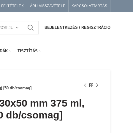
I FELTÉTELEK
ÁRU VISSZAVÉTELE
KAPCSOLATTARTÁS
BEJELENTKEZÉS / REGISZTRÁCIÓ
GORIJU
DÁK
TISZTÍTÁS
g) [50 db/csomag]
30x50 mm 375 ml,
50 db/csomag]