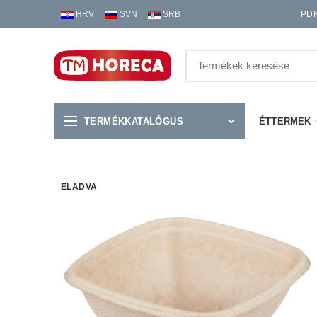
HRV
SVN
SRB
PD
TERMÉKKATALÓGUS
ÉTTERMEK
ELADVA