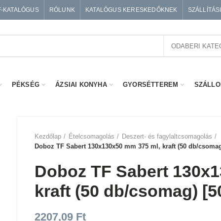
F-KATALÓGUS
RÓLUNK
KATALÓGUS KERESKEDŐKNEK
SZÁLLÍTÁS
ODABERI KATE
PÉKSÉG
ÁZSIAI KONYHA
GYORSÉTTEREM
SZÁLLO
Kezdőlap
Ételcsomagolás
Deszert- és fagylaltcsomagolás
Doboz TF Sabert 130x130x50 mm 375 ml, kraft (50 db/csoma
Doboz TF Sabert 130x1
kraft (50 db/csomag) [
2207,09
Ft