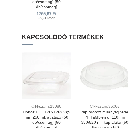
db/csomag) [50
db/csomag]
1765,67
Ft
35,31 Ft/db
KAPCSOLÓDÓ TERMÉKEK
Cikkszám:28080
Cikkszám:36065
Doboz PET 126х126х38;5
Papírdoboz műanyag fedé
mm 250 ml, átlátszó (50
PP TaMbien d=110mm
db/csomag) [50
380/520 ml, kúp alakú (5
db/csomag]
db/csomag) [50