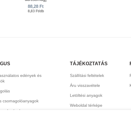
88,28
Ft
8,83 Ft/db
ÓGUS
TÁJÉKOZTATÁS
asználatos edények és
Szállítási feltételek
zök
Áru visszavétele
golás
Letöltési anyagok
s csomagolóanyagok
Weboldal térképe
erendezések
Katalógus
termékek
hoz és dekorációhoz