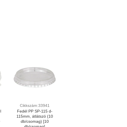
Cikkszám:33941
l
Fedél PP SP-115 d-
115mm, átlátszó (10
0
db/csomag) [10
db/csomag]