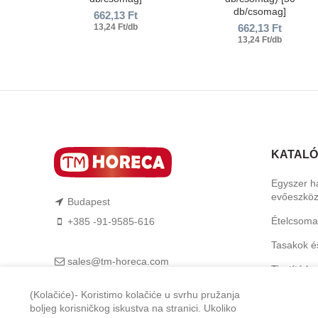
db/csomag]
662,13
Ft
13,24 Ft/db
662,13
Ft
13,24 Ft/db
KATAL
Egyszer h
evőeszkö
Budapest
Ételcsoma
+385 -91-9585-616
Tasakok é
sales@tm-horeca.com
Tisztító b
TM-Horeca
Higiéniai 
(Kolačiće)- Koristimo kolačiće u svrhu pružanja
boljeg korisničkog iskustva na stranici. Ukoliko
Feltálalás