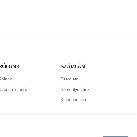
RÓLUNK
SZÁMLÁM
Rólunk
Számlám
Kapcsolattartás
Személyes fiók
Kívánság lista