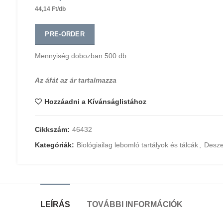
44,14 Ft/db
PRE-ORDER
Mennyiség dobozban 500 db
Az áfát az ár tartalmazza
Hozzáadni a Kívánságlistához
Cikkszám:
46432
Kategóriák:
Biológiailag lebomló tartályok és tálcák
,
Desze
LEÍRÁS
TOVÁBBI INFORMÁCIÓK