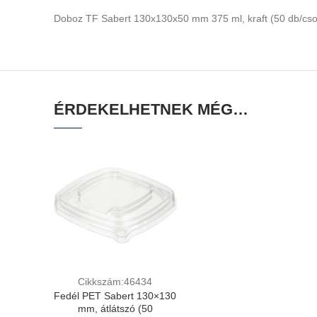
Doboz TF Sabert 130x130x50 mm 375 ml, kraft (50 db/cs
ÉRDEKELHETNEK MÉG…
Cikkszám:46434
Fedél PET Sabert 130×130
mm, átlátszó (50