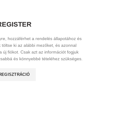
REGISTER
yre, hozzáférhet a rendelés állapotához és
töltse ki az alábbi mezőket, és azonnal
j fiókot. Csak azt az információt fogjuk
orsabbá és könnyebbé tételéhez szükséges.
REGISZTRÁCIÓ