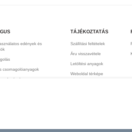
ÓGUS
TÁJÉKOZTATÁS
asználatos edények és
Szállítási feltételek
zök
Áru visszavétele
golás
Letöltési anyagok
s csomagolóanyagok
Weboldal térképe
erendezések
Katalógus
termékek
hoz és dekorációhoz
nális tisztítószerek