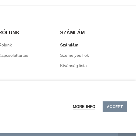
RÓLUNK
SZÁMLÁM
Rólunk
Számlám
Kapcsolattartás
Személyes fiók
Kívánság lista
MORE INFO
ACCEPT