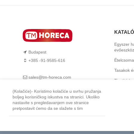
KATAL
Egyszer h
evőeszkö
Budapest
Ételcsoma
+385 -91-9585-616
Tasakok é
sales@tm-horeca.com
Tisztító b
TM-Horeca
Higiéniai 
(Kolačiće)- Koristimo kolačiće u svrhu pružanja
boljeg korisničkog iskustva na stranici. Ukoliko
Feltálalás
nastavite s pregledavanjem ove stranice
pretpostavit ćemo da se slažete s tim
Professzio