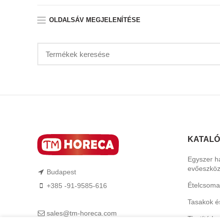
OLDALSÁV MEGJELENÍTÉSE
KATAL
Egyszer h
evőeszkö
Budapest
Ételcsoma
+385 -91-9585-616
Tasakok é
sales@tm-horeca.com
Tisztító b