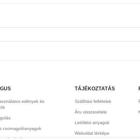
ÓGUS
TÁJÉKOZTATÁS
asználatos edények és
Szállítási feltételek
zök
Áru visszavétele
golás
Letöltési anyagok
s csomagolóanyagok
Weboldal térképe
erendezések