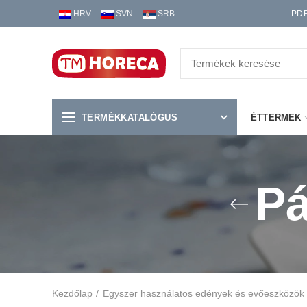
HRV
SVN
SRB
PD
TERMÉKKATALÓGUS
ÉTTERMEK
Pá
Kezdőlap
Egyszer használatos edények és evőeszközök