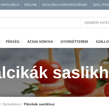
F-KATALÓGUS
RÓLUNK
KATALÓGUS KERESKEDŐKNEK
SZÁLLÍTÁS
ODABERI KATE
PÉKSÉG
ÁZSIAI KONYHA
GYORSÉTTEREM
SZÁLLO
lcikák saslik
Bárkellékek
Pálcikák saslikhoz