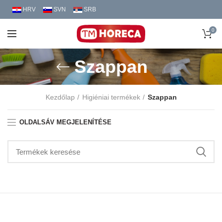
HRV
SVN
SRB
0
Szappan
Kezdőlap
Higiéniai termékek
Szappan
OLDALSÁV MEGJELENÍTÉSE