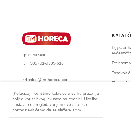
KATAL
Egyszer h
evőeszkö
Budapest
Ételcsoma
+385 -91-9585-616
Tasakok é
sales@tm-horeca.com
Tisztító b
TM-Horeca
Higiéniai 
(Kolačiće)- Koristimo kolačiće u svrhu pružanja
boljeg korisničkog iskustva na stranici. Ukoliko
Feltálalás
nastavite s pregledavanjem ove stranice
pretpostavit ćemo da se slažete s tim
Professzio