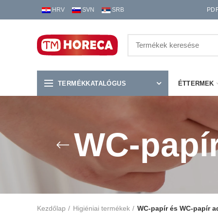
HRV
SVN
SRB
PD
TERMÉKKATALÓGUS
ÉTTERMEK
WC-papír
Kezdőlap
Higiéniai termékek
WC-papír és WC-papír a