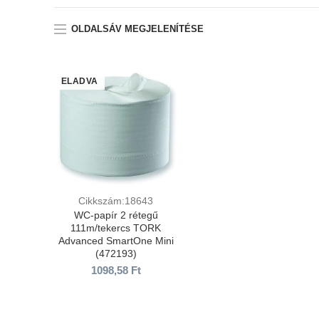
OLDALSÁV MEGJELENÍTÉSE
ELADVA
Cikkszám:18643
WC-papír 2 rétegű
111m/tekercs TORK
Advanced SmartOne Mini
(472193)
1098,58
Ft