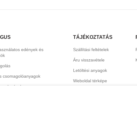
ÓGUS
TÁJÉKOZTATÁS
asználatos edények és
Szállítási feltételek
zök
Áru visszavétele
golás
Letöltési anyagok
s csomagolóanyagok
Weboldal térképe
erendezések
Katalógus
termékek
hoz és dekorációhoz
nális tisztítószerek