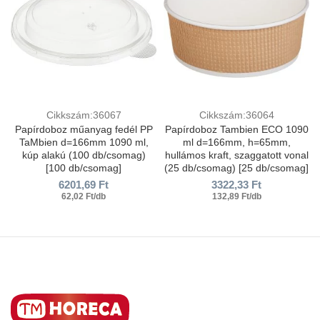
Cikkszám:36067
Cikkszám:36064
Papírdoboz műanyag fedél PP
Papírdoboz Tambien ECO 1090
TaMbien d=166mm 1090 ml,
ml d=166mm, h=65mm,
kúp alakú (100 db/csomag)
hullámos kraft, szaggatott vonal
[100 db/csomag]
(25 db/csomag) [25 db/csomag]
6201,69
Ft
3322,33
Ft
62,02 Ft/db
132,89 Ft/db