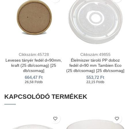
Cikkszám:45728
Cikkszám:49855
Leveses tányér fedél d=90mm,
Élelmiszer tároló PP doboz
kraft (25 db/csomag) [25
fedél d=90 mm Tambien Eco
db/csomag]
(25 db/csomag) [25 db/csomag]
664,47
Ft
553,72
Ft
26,58 Ft/db
22,15 Ft/db
KAPCSOLÓDÓ TERMÉKEK