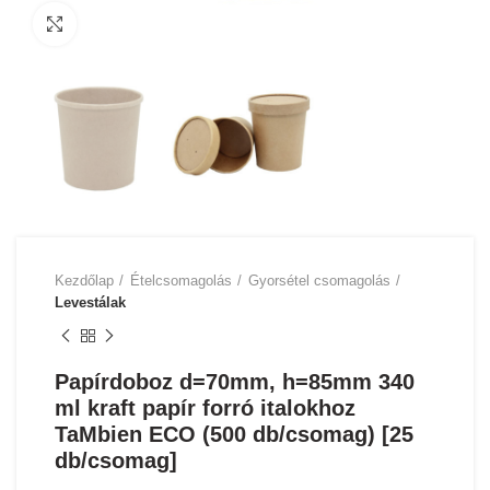
Click to enlarge
Kezdőlap
Ételcsomagolás
Gyorsétel csomagolás
Levestálak
Papírdoboz d=70mm, h=85mm 340
ml kraft papír forró italokhoz
TaMbien ECO (500 db/csomag) [25
db/csomag]