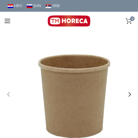
HRV
SVN
SRB
0