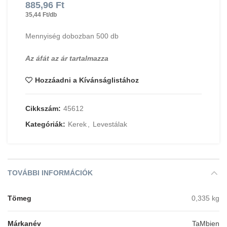
885,96
Ft
35,44 Ft/db
Mennyiség dobozban 500 db
Az áfát az ár tartalmazza
Hozzáadni a Kívánságlistához
Cikkszám:
45612
Kategóriák:
Kerek
,
Levestálak
TOVÁBBI INFORMÁCIÓK
Tömeg
0,335 kg
Márkanév
TaMbien