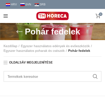
HRV
SVN
SRB
0
Pohár fedelek
Kezdőlap
Egyszer használatos edények és evőeszközök
Egyszer használatos poharak és csészék
Pohár fedelek
OLDALSÁV MEGJELENÍTÉSE