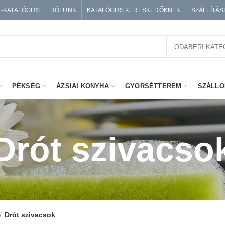
F-KATALÓGUS
RÓLUNK
KATALÓGUS KERESKEDŐKNEK
SZÁLLÍTÁS
ODABERI KATE
PÉKSÉG
ÁZSIAI KONYHA
GYORSÉTTEREM
SZÁLLO
Drót szivacso
Drót szivacsok