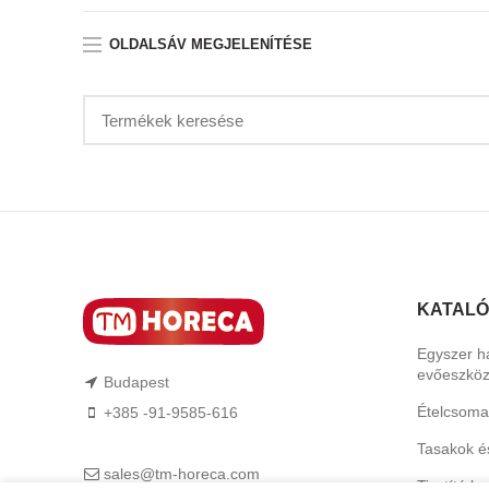
OLDALSÁV MEGJELENÍTÉSE
KATAL
Egyszer h
evőeszkö
Budapest
Ételcsoma
+385 -91-9585-616
Tasakok é
sales@tm-horeca.com
Tisztító b