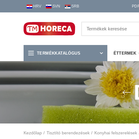
HRV
SVN
SRB
PD
TERMÉKKATALÓGUS
ÉTTERMEK
Kezdőlap
Tisztító berendezések
Konyhai felszerelések