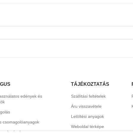
ÓGUS
TÁJÉKOZTATÁS
asználatos edények és
Szállítási feltételek
zök
Áru visszavétele
golás
Letöltési anyagok
s csomagolóanyagok
Weboldal térképe
erendezések