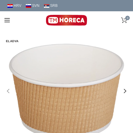
HRV
SVN
SRB
0
ELADVA