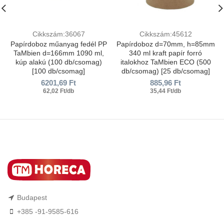
Cikkszám:36067
Cikkszám:45612
Papírdoboz műanyag fedél PP
Papírdoboz d=70mm, h=85mm
TaMbien d=166mm 1090 ml,
340 ml kraft papír forró
kúp alakú (100 db/csomag)
italokhoz TaMbien ECO (500
[100 db/csomag]
db/csomag) [25 db/csomag]
6201,69
Ft
885,96
Ft
62,02 Ft/db
35,44 Ft/db
Budapest
+385 -91-9585-616