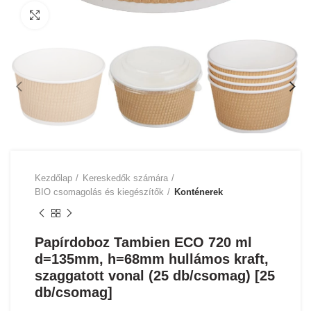
Click to enlarge
Kezdőlap
Kereskedők számára
BIO csomagolás és kiegészítők
Konténerek
Papírdoboz Tambien ECO 720 ml
d=135mm, h=68mm hullámos kraft,
szaggatott vonal (25 db/csomag) [25
db/csomag]