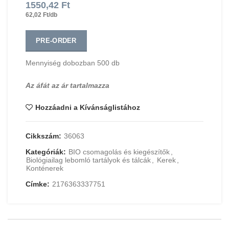
1550,42
Ft
62,02 Ft/db
PRE-ORDER
Mennyiség dobozban 500 db
Az áfát az ár tartalmazza
Hozzáadni a Kívánságlistához
Cikkszám:
36063
Kategóriák:
BIO csomagolás és kiegészítők
,
Biológiailag lebomló tartályok és tálcák
,
Kerek
,
Konténerek
Címke:
2176363337751