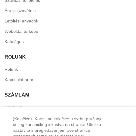
Szállítási feltételek
Áru visszavétele
Letöltési anyagok
Weboldal térképe
Katalógus
RÓLUNK
Rólunk
Kapcsolattartás
SZÁMLÁM
Számlám
Személyes fiók
(Kolačiće)- Koristimo kolačiće u svrhu pružanja
boljeg korisničkog iskustva na stranici. Ukoliko
Kívánság lista
nastavite s pregledavanjem ove stranice