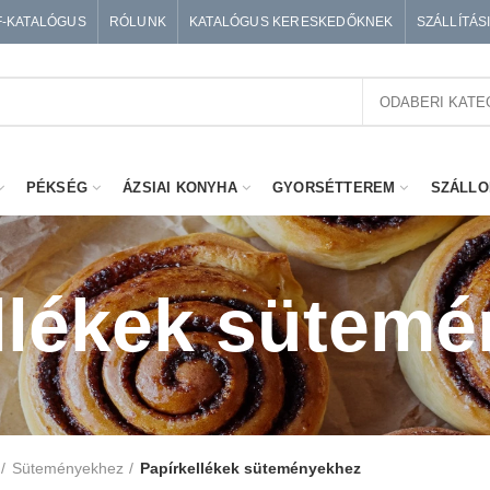
F-KATALÓGUS
RÓLUNK
KATALÓGUS KERESKEDŐKNEK
SZÁLLÍTÁS
ODABERI KATE
PÉKSÉG
ÁZSIAI KONYHA
GYORSÉTTEREM
SZÁLLO
llékek sütem
Süteményekhez
Papírkellékek süteményekhez