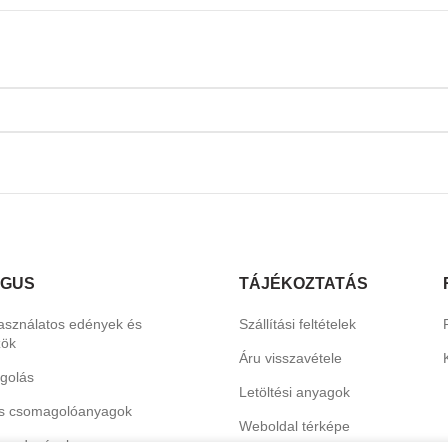
ÓGUS
TÁJÉKOZTATÁS
asználatos edények és
Szállítási feltételek
zök
Áru visszavétele
golás
Letöltési anyagok
s csomagolóanyagok
Weboldal térképe
erendezések