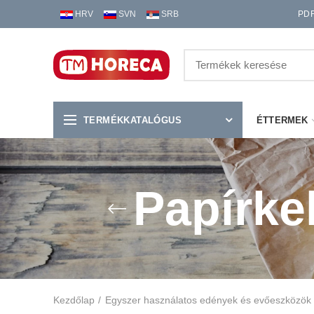
HRV
SVN
SRB
PD
TERMÉKKATALÓGUS
ÉTTERMEK
Papírke
Kezdőlap
Egyszer használatos edények és evőeszközök