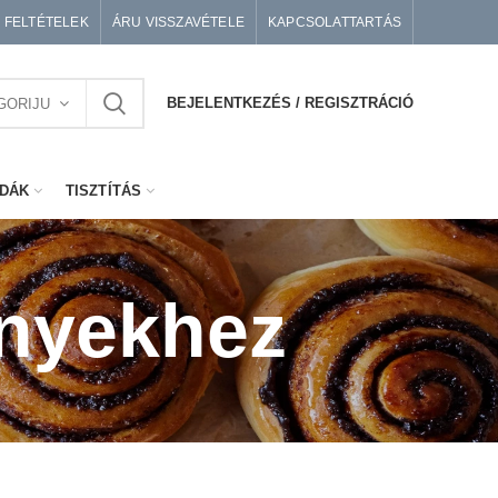
I FELTÉTELEK
ÁRU VISSZAVÉTELE
KAPCSOLATTARTÁS
BEJELENTKEZÉS / REGISZTRÁCIÓ
GORIJU
DÁK
TISZTÍTÁS
ényekhez