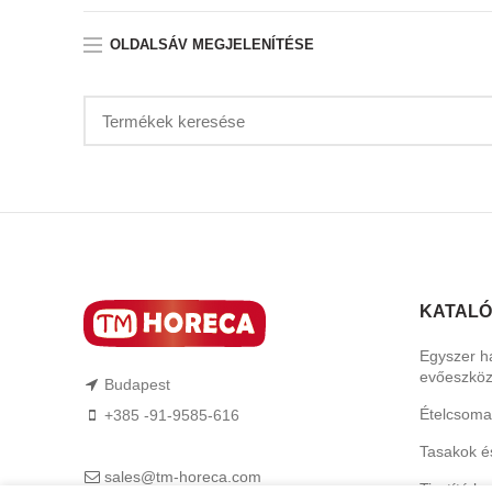
OLDALSÁV MEGJELENÍTÉSE
KATAL
Egyszer h
evőeszkö
Budapest
Ételcsoma
+385 -91-9585-616
Tasakok é
sales@tm-horeca.com
Tisztító b