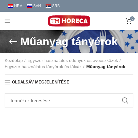
HRV
SVN
SRB
0
Műanyag tányérok
Kezdőlap
Egyszer használatos edények és evőeszközök
Egyszer használatos tányérok és tálcák
Műanyag tányérok
OLDALSÁV MEGJELENÍTÉSE