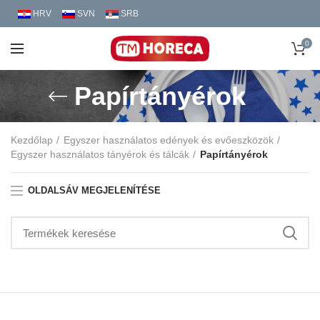
HRV
SVN
SRB
0
Papírtányérok
Kezdőlap
Egyszer használatos edények és evőeszközök
Egyszer használatos tányérok és tálcák
Papírtányérok
OLDALSÁV MEGJELENÍTÉSE