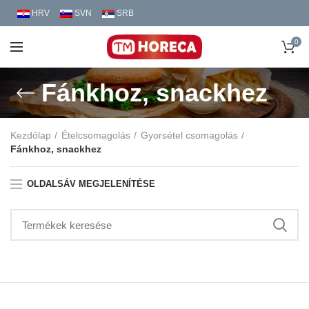
HRV
SVN
SRB
0
Fánkhoz, snackhez
Kezdőlap
Ételcsomagolás
Gyorsétel csomagolás
Fánkhoz, snackhez
OLDALSÁV MEGJELENÍTÉSE