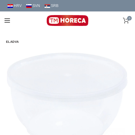
HRV
SVN
SRB
0
ELADVA