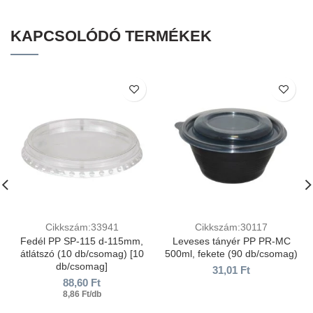
KAPCSOLÓDÓ TERMÉKEK
Cikkszám:33941
Cikkszám:30117
Fedél PP SP-115 d-115mm,
Leveses tányér PP PR-МС
átlátszó (10 db/csomag) [10
500ml, fekete (90 db/csomag)
db/csomag]
31,01
Ft
88,60
Ft
8,86 Ft/db