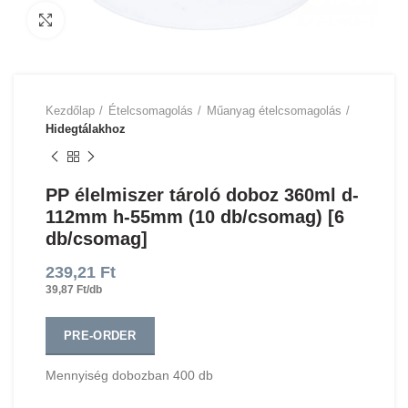
Click to enlarge
Kezdőlap
Ételcsomagolás
Műanyag ételcsomagolás
Hidegtálakhoz
PP élelmiszer tároló doboz 360ml d-
112mm h-55mm (10 db/csomag) [6
db/csomag]
239,21
Ft
39,87 Ft/db
PRE-ORDER
Mennyiség dobozban 400 db