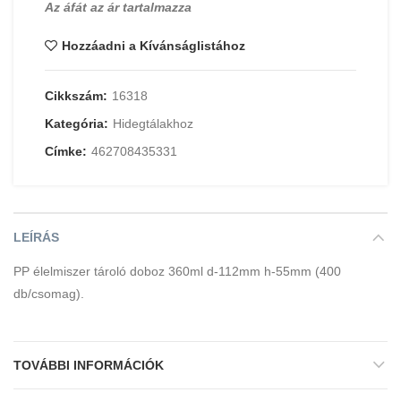
Az áfát az ár tartalmazza
Hozzáadni a Kívánságlistához
Cikkszám:
16318
Kategória:
Hidegtálakhoz
Címke:
462708435331
LEÍRÁS
PP élelmiszer tároló doboz 360ml d-112mm h-55mm (400
db/csomag).
TOVÁBBI INFORMÁCIÓK