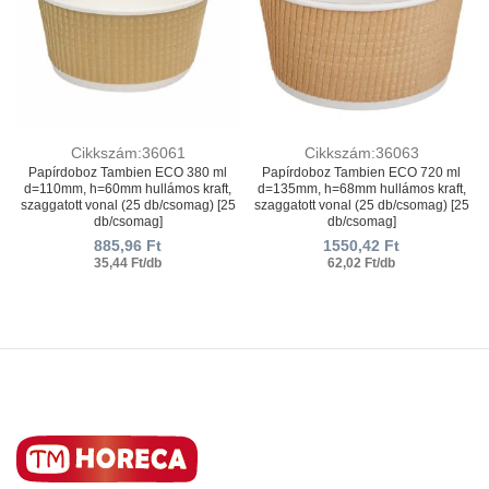
Cikkszám:36061
Cikkszám:36063
Papírdoboz Tambien ECO 380 ml
Papírdoboz Tambien ECO 720 ml
d=110mm, h=60mm hullámos kraft,
d=135mm, h=68mm hullámos kraft,
szaggatott vonal (25 db/csomag) [25
szaggatott vonal (25 db/csomag) [25
db/csomag]
db/csomag]
885,96
Ft
1550,42
Ft
35,44 Ft/db
62,02 Ft/db