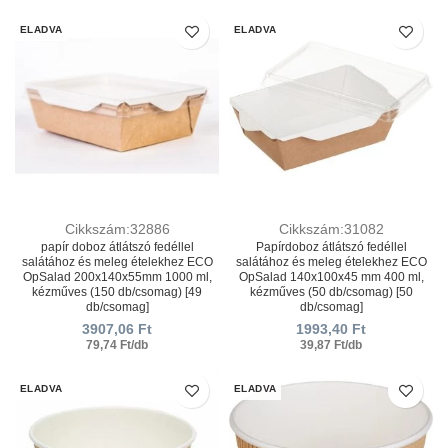
ELADVA
ELADVA
Cikkszám:32886
Cikkszám:31082
papír doboz átlátszó fedéllel
Papírdoboz átlátszó fedéllel
salátához és meleg ételekhez ECO
salátához és meleg ételekhez ECO
OpSalad 200x140x55mm 1000 ml,
OpSalad 140x100x45 mm 400 ml,
kézműves (150 db/csomag) [49
kézműves (50 db/csomag) [50
db/csomag]
db/csomag]
3907,06
Ft
1993,40
Ft
79,74 Ft/db
39,87 Ft/db
ELADVA
ELADVA