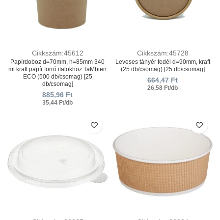
Cikkszám:45612
Cikkszám:45728
Papírdoboz d=70mm, h=85mm 340
Leveses tányér fedél d=90mm, kraft
ml kraft papír forró italokhoz TaMbien
(25 db/csomag) [25 db/csomag]
ECO (500 db/csomag) [25
664,47
Ft
db/csomag]
26,58 Ft/db
885,96
Ft
35,44 Ft/db