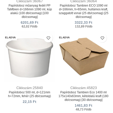
Cikkszám:36067
Cikkszám:36064
Papírdoboz műanyag fedél PP
Papírdoboz Tambien ECO 1090 ml
TaMbien d=166mm 1090 ml, kúp
d=166mm, h=65mm, hullámos kraft,
alakú (100 db/csomag) [100
szaggatott vonal (25 db/csomag) [25
db/csomag]
db/csomag]
6201,69
Ft
3322,33
Ft
62,02 Ft/db
132,89 Ft/db
ELADVA
ELADVA
Cikkszám:25840
Cikkszám:45823
Papírdoboz 500 ml, d=121mm
Papírdoboz Tambien Eco 1400 ml
h=72mm, fehér (25 db/csomag)
175x140x63mm, kétoldalú kraft (180
db/csomag) [30 db/csomag]
22,15
Ft
1461,83
Ft
48,73 Ft/db