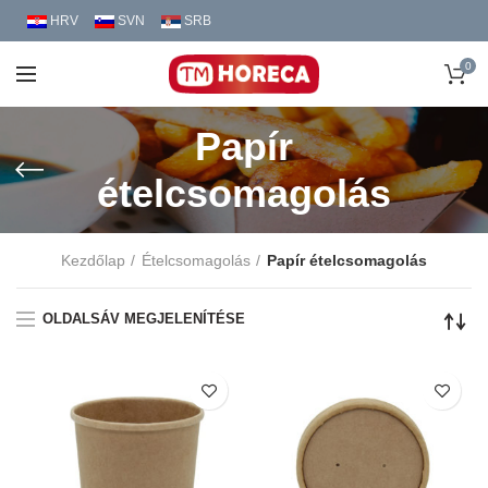
HRV
SVN
SRB
0
Papír
ételcsomagolás
Kezdőlap
Ételcsomagolás
Papír ételcsomagolás
OLDALSÁV MEGJELENÍTÉSE