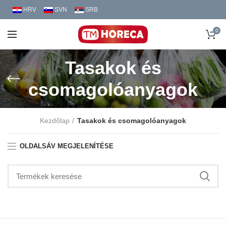
HRV
SVN
SRB
0
Tasakok és
csomagolóanyagok
Kezdőlap
Tasakok és csomagolóanyagok
OLDALSÁV MEGJELENÍTÉSE