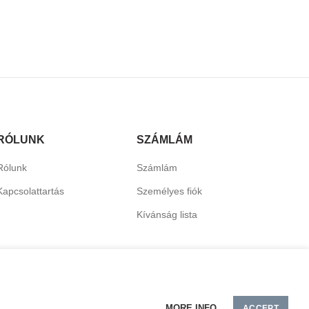
RÓLUNK
SZÁMLÁM
Rólunk
Számlám
Kapcsolattartás
Személyes fiók
Kívánság lista
MORE INFO
ACCEPT