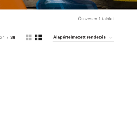
Összesen 1 találat
24
36