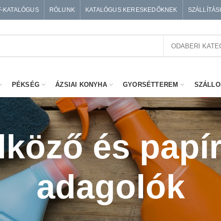
F-KATALÓGUS
RÓLUNK
KATALÓGUS KERESKEDŐKNEK
SZÁLLÍTÁS
ODABERI KATE
PÉKSÉG
ÁZSIAI KONYHA
GYORSÉTTEREM
SZÁLLO
lköző és papí
adagolók