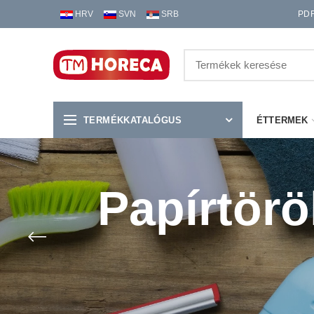
HRV
SVN
SRB
PD
TERMÉKKATALÓGUS
ÉTTERMEK
Papírtörö