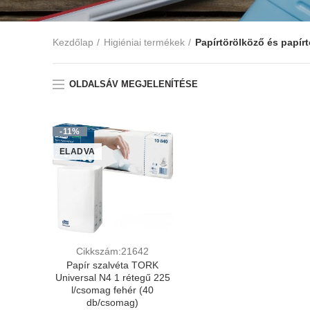
Kezdőlap
Higiéniai termékek
Papírtörölköző és papír
OLDALSÁV MEGJELENÍTÉSE
-11%
ELADVA
Cikkszám:21642
Papír szalvéta TORK
Universal N4 1 rétegű 225
l/csomag fehér (40
db/csomag)