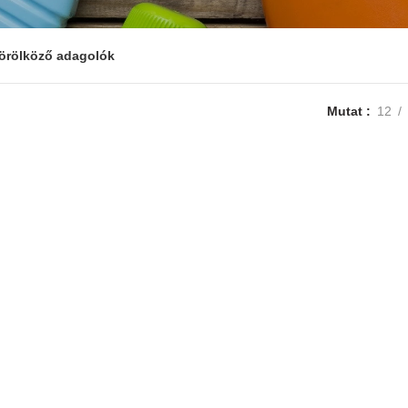
törölköző adagolók
Mutat
12