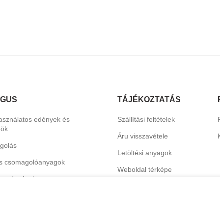
ÓGUS
TÁJÉKOZTATÁS
asználatos edények és
Szállítási feltételek
zök
Áru visszavétele
golás
Letöltési anyagok
s csomagolóanyagok
Weboldal térképe
erendezések
Katalógus
termékek
hoz és dekorációhoz