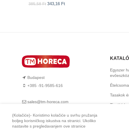
343,16
Ft
385,58
Ft
KATAL
Egyszer h
evőeszkö
Budapest
Ételcsoma
+385 -91-9585-616
Tasakok é
sales@tm-horeca.com
Tisztító b
TM-Horeca
Higiéniai 
(Kolačiće)- Koristimo kolačiće u svrhu pružanja
boljeg korisničkog iskustva na stranici. Ukoliko
Feltálalás
nastavite s pregledavanjem ove stranice