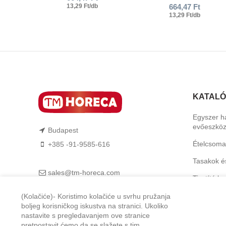
13,29 Ft/db
664,47
Ft
13,29 Ft/db
KATAL
Egyszer h
evőeszkö
Budapest
Ételcsoma
+385 -91-9585-616
Tasakok é
sales@tm-horeca.com
Tisztító b
TM-Horeca
Higiéniai 
(Kolačiće)- Koristimo kolačiće u svrhu pružanja
boljeg korisničkog iskustva na stranici. Ukoliko
Feltálalás
nastavite s pregledavanjem ove stranice
pretpostavit ćemo da se slažete s tim