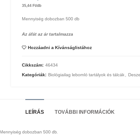
35,44 Ft/db
Mennyiség dobozban 500 db
Az áfát az ár tartalmazza
Hozzáadni a Kívánságlistához
Cikkszám:
46434
Kategóriák:
Biológiailag lebomló tartályok és tálcák
,
Desze
LEÍRÁS
TOVÁBBI INFORMÁCIÓK
 Mennyiség dobozban 500 db.