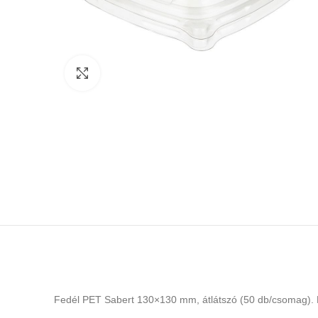
Click to enlarge
Fedél PET Sabert 130×130 mm, átlátszó (50 db/csomag).