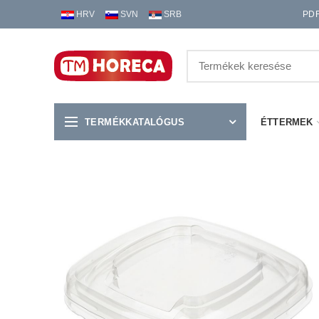
HRV
SVN
SRB
PD
TERMÉKKATALÓGUS
ÉTTERMEK