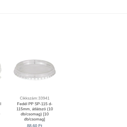
Cikkszám:33941
l
Fedél PP SP-115 d-
115mm, átlátszó (10
0
db/csomag) [10
db/csomag]
88,60
Ft