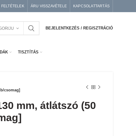
I FELTÉTELEK
ÁRU VISSZAVÉTELE
KAPCSOLATTARTÁS
BEJELENTKEZÉS / REGISZTRÁCIÓ
GORIJU
DÁK
TISZTÍTÁS
 db/csomag]
30 mm, átlátszó (50
mag]