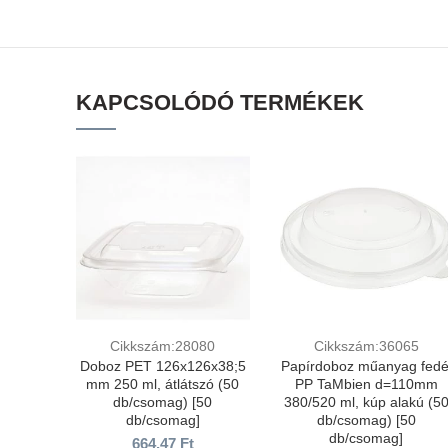
KAPCSOLÓDÓ TERMÉKEK
Cikkszám:28080
Cikkszám:36065
Doboz PET 126х126х38;5
Papírdoboz műanyag fedé
mm 250 ml, átlátszó (50
PP TaMbien d=110mm
db/csomag) [50
380/520 ml, kúp alakú (5
db/csomag]
db/csomag) [50
db/csomag]
664,47
Ft