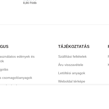
8,86 Ft/db
ÓGUS
TÁJÉKOZTATÁS
asználatos edények és
Szállítási feltételek
zök
Áru visszavétele
golás
Letöltési anyagok
s csomagolóanyagok
Weboldal térképe
erendezések
Katalógus
termékek
hoz és dekorációhoz