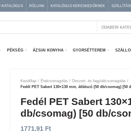
F-KATALÓGUS
RÓLUNK
KATALÓGUS KERESKEDŐKNEK
SZÁLLÍTÁS
ODABERI KATE
PÉKSÉG
ÁZSIAI KONYHA
GYORSÉTTEREM
SZÁLLO
Kezdőlap
Ételcsomagolás
Deszert- és fagylaltcsomagolás
Fedél PET Sabert 130×130 mm, átlátszó (50 db/csomag) [50
Fedél PET Sabert 130×1
db/csomag) [50 db/cso
1771,91
Ft