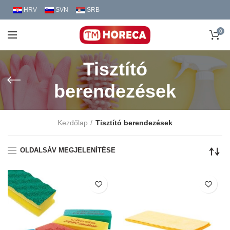
HRV
SVN
SRB
0
Tisztító
berendezések
Kezdőlap
Tisztító berendezések
OLDALSÁV MEGJELENÍTÉSE