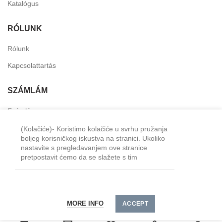
Katalógus
RÓLUNK
Rólunk
Kapcsolattartás
SZÁMLÁM
Számlám
Személyes fiók
(Kolačiće)- Koristimo kolačiće u svrhu pružanja
boljeg korisničkog iskustva na stranici. Ukoliko
Kívánság lista
nastavite s pregledavanjem ove stranice
pretpostavit ćemo da se slažete s tim
Minimális megrendelés - 15000 HUF. A szállítási
2024 TM-Horeca
költséget minden megrendeléshez külön kell
MORE INFO
kiszámítani.
ACCEPT