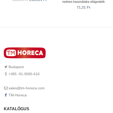
1688,29
Ft
nedves használatra világoskék
71,31
Ft
Budapest
+385 -91-9585-616
sales@tm-horeca.com
TM-Horeca
KATALÓGUS