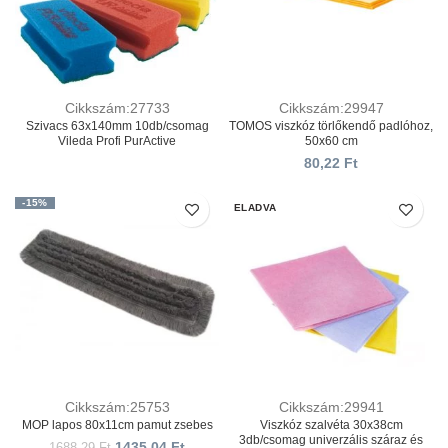
Cikkszám:27733
Cikkszám:29947
Szivacs 63x140mm 10db/csomag
TOMOS viszkóz törlőkendő padlóhoz,
Vileda Profi PurActive
50х60 cm
80,22
Ft
-15%
ELADVA
Cikkszám:25753
Cikkszám:29941
MOP lapos 80х11cm pamut zsebes
Viszkóz szalvéta 30х38cm
3db/csomag univerzális száraz és
1435,04
Ft