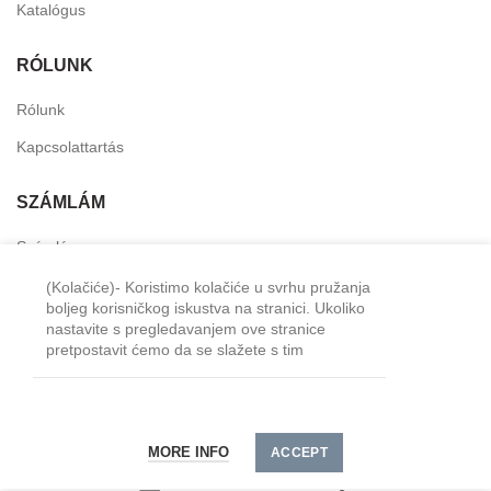
Katalógus
RÓLUNK
Rólunk
Kapcsolattartás
SZÁMLÁM
Számlám
Személyes fiók
(Kolačiće)- Koristimo kolačiće u svrhu pružanja
boljeg korisničkog iskustva na stranici. Ukoliko
Kívánság lista
nastavite s pregledavanjem ove stranice
pretpostavit ćemo da se slažete s tim
Minimális megrendelés - 15000 HUF. A szállítási
2024 TM-Horeca
költséget minden megrendeléshez külön kell
MORE INFO
kiszámítani.
ACCEPT