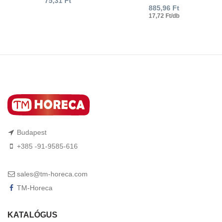
75,31
Ft
885,96
Ft
17,72 Ft/db
Budapest
+385 -91-9585-616
sales@tm-horeca.com
TM-Horeca
KATALÓGUS