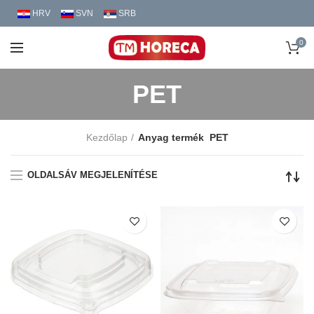
HRV
SVN
SRB
0
PET
Kezdőlap
Anyag termék
PET
OLDALSÁV MEGJELENÍTÉSE