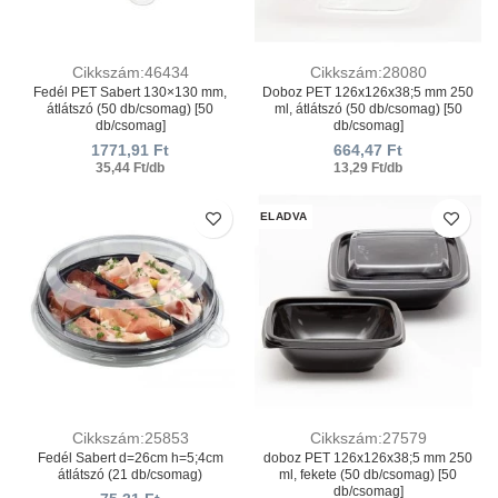
Cikkszám:46434
Cikkszám:28080
Fedél PET Sabert 130×130 mm,
Doboz PET 126х126х38;5 mm 250
átlátszó (50 db/csomag) [50
ml, átlátszó (50 db/csomag) [50
db/csomag]
db/csomag]
1771,91
Ft
664,47
Ft
35,44 Ft/db
13,29 Ft/db
ELADVA
Cikkszám:25853
Cikkszám:27579
Fedél Sabert d=26cm h=5;4cm
doboz PET 126х126х38;5 mm 250
átlátszó (21 db/csomag)
ml, fekete (50 db/csomag) [50
db/csomag]