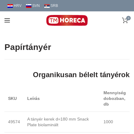
HRV
SVN
SRB
0
Papírtányér
Organikusan bélelt tányérok
Mennyiség
SKU
Leírás
dobozban,
db
A tányér kerek d=180 mm Snack
49574
1000
Plate biolaminált