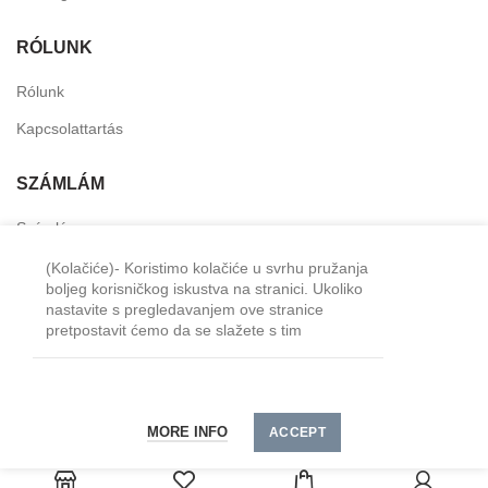
RÓLUNK
Rólunk
Kapcsolattartás
SZÁMLÁM
Számlám
Személyes fiók
(Kolačiće)- Koristimo kolačiće u svrhu pružanja
boljeg korisničkog iskustva na stranici. Ukoliko
Kívánság lista
nastavite s pregledavanjem ove stranice
pretpostavit ćemo da se slažete s tim
Minimális megrendelés - 15000 HUF. A szállítási
2024 TM-Horeca
költséget minden megrendeléshez külön kell
MORE INFO
kiszámítani.
ACCEPT