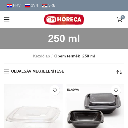
HRV
SVN
SRB
0
250 ml
Kezdőlap
Obem termék
250 ml
OLDALSÁV MEGJELENÍTÉSE
ELADVA