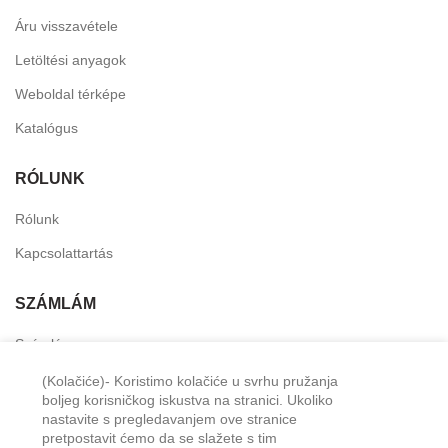
Áru visszavétele
Letöltési anyagok
Weboldal térképe
Katalógus
RÓLUNK
Rólunk
Kapcsolattartás
SZÁMLÁM
Számlám
Személyes fiók
(Kolačiće)- Koristimo kolačiće u svrhu pružanja
boljeg korisničkog iskustva na stranici. Ukoliko
Kívánság lista
nastavite s pregledavanjem ove stranice
pretpostavit ćemo da se slažete s tim