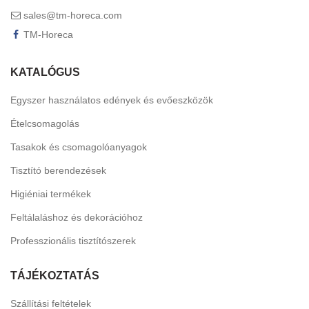
sales@tm-horeca.com
TM-Horeca
KATALÓGUS
Egyszer használatos edények és evőeszközök
Ételcsomagolás
Tasakok és csomagolóanyagok
Tisztító berendezések
Higiéniai termékek
Feltálaláshoz és dekorációhoz
Professzionális tisztítószerek
TÁJÉKOZTATÁS
Szállítási feltételek