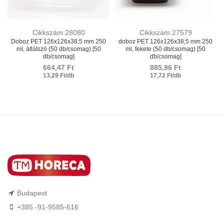
Cikkszám:28080
Cikkszám:27579
Doboz PET 126х126х38;5 mm 250
doboz PET 126х126х38;5 mm 250
ml, átlátszó (50 db/csomag) [50
ml, fekete (50 db/csomag) [50
db/csomag]
db/csomag]
664,47
Ft
885,96
Ft
13,29 Ft/db
17,72 Ft/db
Budapest
+385 -91-9585-616