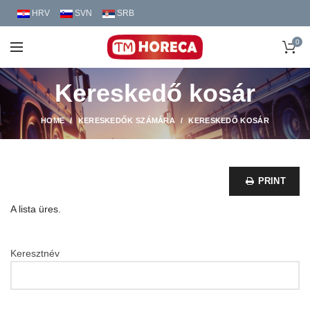
HRV
SVN
SRB
0
Kereskedő kosár
HOME
KERESKEDŐK SZÁMÁRA
KERESKEDŐ KOSÁR
PRINT
A lista üres.
Keresztnév