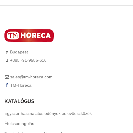
Budapest
+385 -91-9585-616
sales@tm-horeca.com
TM-Horeca
KATALÓGUS
Egyszer használatos edények és evőeszközök
Ételcsomagolás