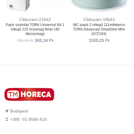
Cikkszám:21642
Cikkszám:18643
Papír szalvéta TORK Universal N4 1
WC-papír 2 rétegű 111m/tekercs
rétegű 225 l/csomag fehér (40
TORK Advanced SmartOne Mini
db/csomag)
(472193)
343,16
Ft
1105,25
Ft
385,58
Ft
Budapest
+385 -91-9585-616