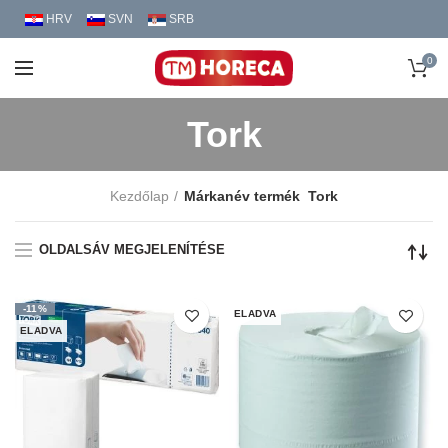
HRV
SVN
SRB
0
Tork
Kezdőlap
Márkanév termék
Tork
OLDALSÁV MEGJELENÍTÉSE
-11%
ELADVA
ELADVA