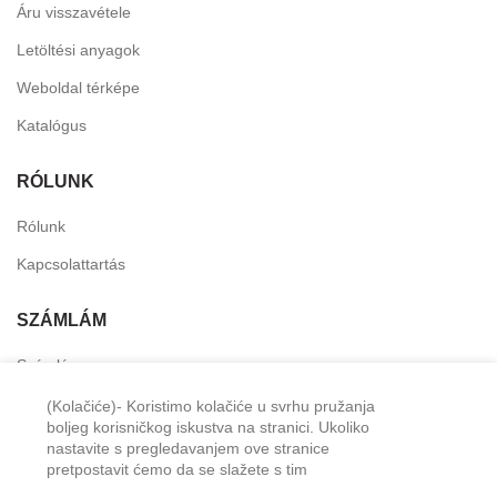
Áru visszavétele
Letöltési anyagok
Weboldal térképe
Katalógus
RÓLUNK
Rólunk
Kapcsolattartás
SZÁMLÁM
Számlám
Személyes fiók
(Kolačiće)- Koristimo kolačiće u svrhu pružanja
boljeg korisničkog iskustva na stranici. Ukoliko
Kívánság lista
nastavite s pregledavanjem ove stranice
pretpostavit ćemo da se slažete s tim